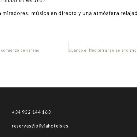
 Lisboa en verano?
n miradores, música en directo y una atmósfera relaj
el comienzo de verano
+34 932 144 163
reservas@oliviahotels.es