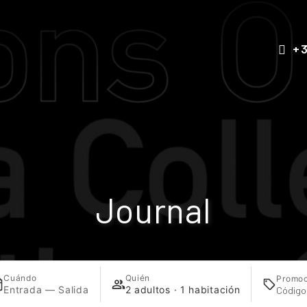
+3
Journal
Cuándo
Quién
Promoc
Entrada — Salida
2 adultos · 1 habitación