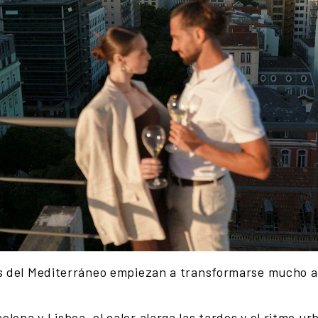
es del Mediterráneo empiezan a transformarse mucho an
lona y Lisboa, el calor alarga las tardes y el ritmo u