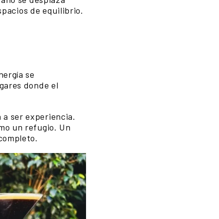
acios de equilibrio.
nergía se
ugares donde el
 a ser experiencia.
omo un refugio. Un
 completo.