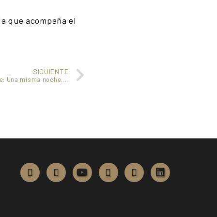
ada que acompaña el
SIGUIENTE
Cuando el Mediterráneo se enciende: Una misma noche, dos formas de vivirlo