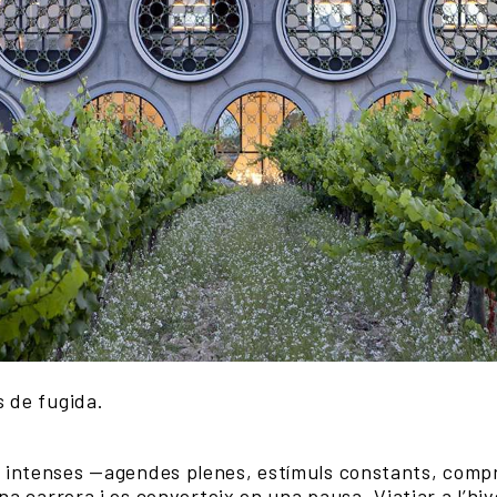
s de fugida.
.
 intenses —agendes plenes, estímuls constants, com
una carrera i es converteix en una pausa. Viatjar a l’hi