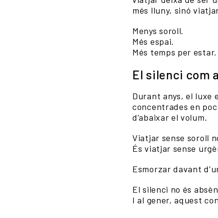
més lluny, sinó viatj
Menys soroll.
Més espai.
Més temps per estar.
El silenci com 
Durant anys, el luxe 
concentrades en poc 
d’abaixar el volum.
Viatjar sense soroll 
És viatjar sense urgè
Esmorzar davant d’un
El silenci no és absè
I al gener, aquest co