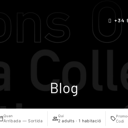
+34 
Blog
Quan
Qui
Promo
Arribada — Sortida
2 adults · 1 habitació