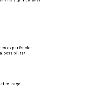
 més experiències
 possibilitat
l rellotge.