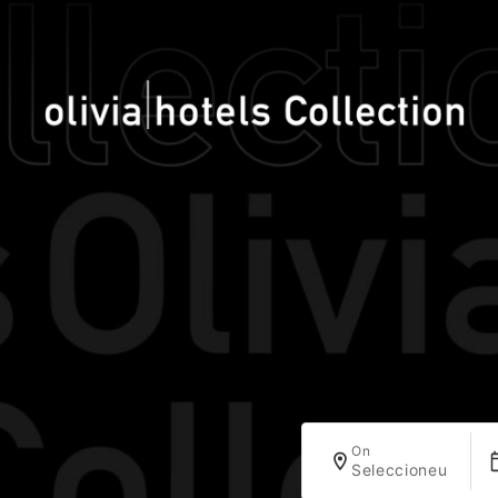
On
Seleccioneu