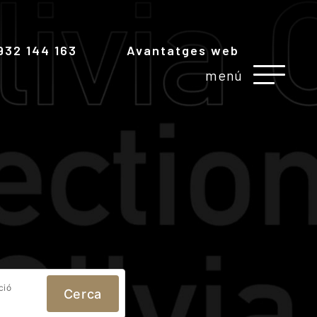
932 144 163
Avantatges web
menú
ció
Cerca