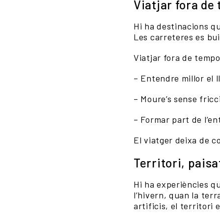
Viatjar fora de
Hi ha destinacions q
Les carreteres es bui
Viatjar fora de temp
– Entendre millor el l
– Moure’s sense fricc
– Formar part de l’e
El viatger deixa de c
Territori, pais
Hi ha experiències q
l’hivern, quan la terr
artificis, el territori