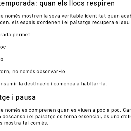
 temporada: quan els llocs respiren
ue només mostren la seva veritable identitat quan aca
den, els espais s’ordenen i el paisatge recupera el seu
orada permet:
loc
ió
ntorn, no només observar-lo
onsumir la destinació i comença a habitar-la.
atge i pausa
ue només es comprenen quan es viuen a poc a poc. Cam
a descansa i el paisatge es torna essencial, és una d’el
 es mostra tal com és.