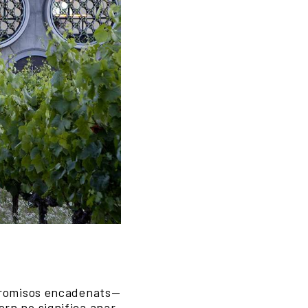
promisos encadenats—
vern no significa anar