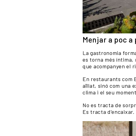
Menjar a poc a 
La gastronomia forma 
es torna més íntima, 
que acompanyen el ri
En restaurants com E
aïllat, sinó com una 
clima i el seu moment
No es tracta de sorp
Es tracta d’encaixar.