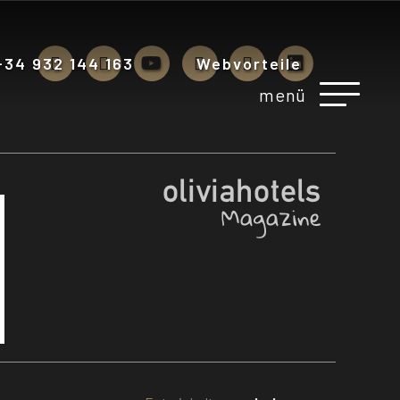
+34 932 144 163
Webvorteile
menü