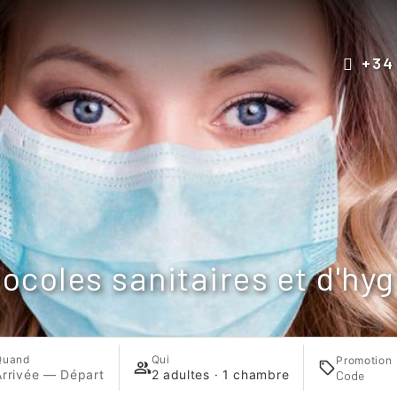
+34
ocoles sanitaires et d'hy
Quand
Qui
Promotion
Arrivée — Départ
2 adultes · 1 chambre