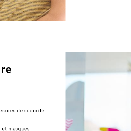
tre
esures de sécurité
s et masques