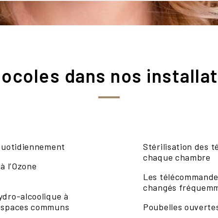
ocoles dans nos installa
 quotidiennement
Stérilisation des
chaque chambre
 à l’Ozone
Les télécommandes
changés fréquem
ydro-alcoolique à
x espaces communs
Poubelles ouvertes