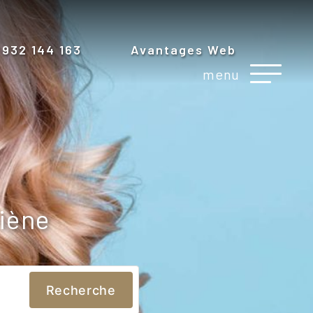
 932 144 163
Avantages Web
menu
giène
Recherche