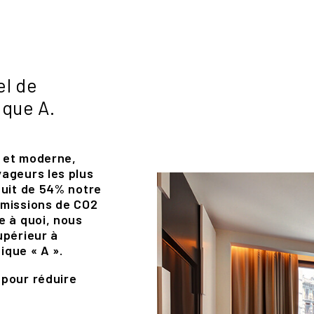
el de
ique A.
n et moderne,
ageurs les plus
duit de 54% notre
émissions de CO2
e à quoi, nous
upérieur à
ique « A ».
 pour réduire