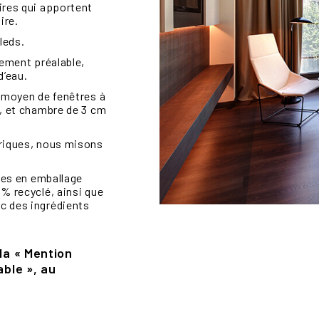
ires qui apportent
ire.
leds.
tement préalable,
d’eau.
u moyen de fenêtres à
m, et chambre de 3 cm
triques, nous misons
bles en emballage
% recyclé, ainsi que
c des ingrédients
la « Mention
able », au