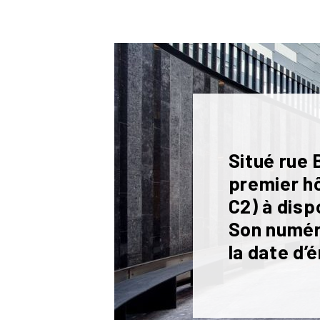
Situé rue 
premier hô
C2) à disp
Son numér
la date d’