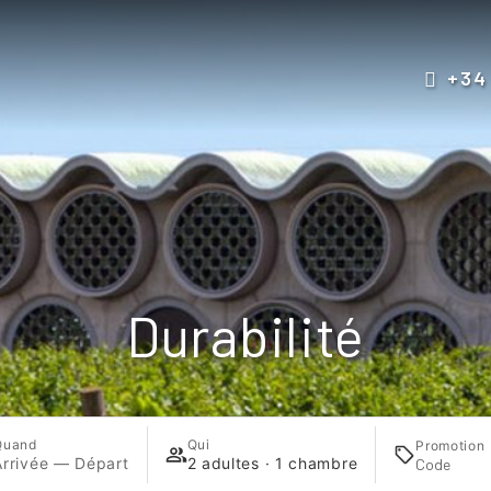
+34
Durabilité
Quand
Qui
Promotion
Arrivée — Départ
2 adultes · 1 chambre