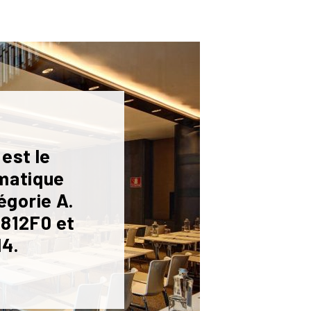
 est le
imatique
égorie A.
9812F0 et
14.